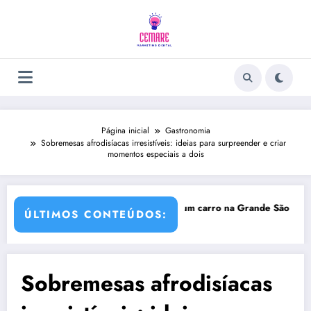
Pular
para
o
conteúdo
Página inicial
Gastronomia
Sobremesas afrodisíacas irresistíveis: ideias para surpreender e criar
momentos especiais a dois
olher?
Vai comprar um carro na Grande São Paulo? Saiba qu
ÚLTIMOS CONTEÚDOS:
Sobremesas afrodisíacas