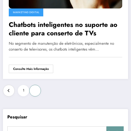
MARKETING DIGITAL
Chatbots inteligentes no suporte ao
cliente para conserto de TVs
No segmento de manutenção de eletrônicos, especialmente no
conserto de televisores, os chatbots inteligentes vêm…
Consulte Mais Informação
Paginação
1
2
de
posts
Pesquisar